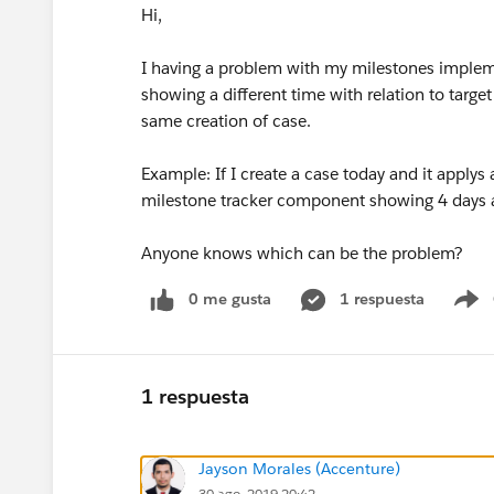
Hi,
I having a problem with my milestones implem
showing a different time with relation to targe
same creation of case.
Example: If I create a case today and it applys 
milestone tracker component showing 4 days a
Anyone knows which can be the problem?
0 me gusta
1 respuesta
S
1 respuesta
Jayson Morales (Accenture)
30 ago. 2019 20:42