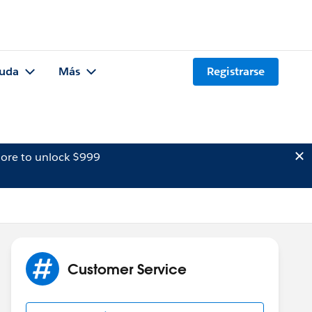
uda
Más
Registrarse
ore to unlock $999
Customer Service