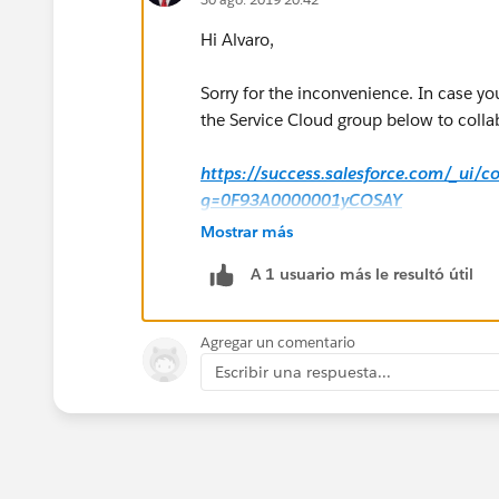
Hi Alvaro,
Sorry for the inconvenience. In case yo
the Service Cloud group below to collab
https://success.salesforce.com/_ui/
g=0F93A0000001yCOSAY
Mostrar más
Hope this helps.
A 1 usuario más le resultó útil
Regards,
Agregar un comentario
Jayson
Escribir una respuesta...