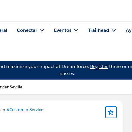
eral
Conectar
Eventos
Trailhead
Ay
and maximize your impact at Dreamforce.
Register
three or m
passes.
vier Sevilla
 en
#Customer Service