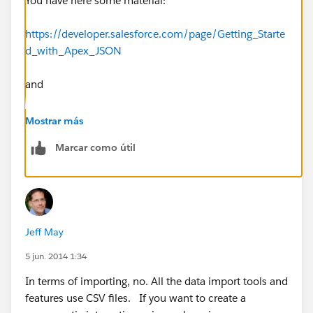
You have here some material:
https://developer.salesforce.com/page/Getting_Starte
d_with_Apex_JSON
and
http://www.salesforce.com/us/developer/docs/apexc
Mostrar más
ode/Content/apex_class_System_Json.htm
Marcar como útil
I hope it help you.
Jeff May
5 jun. 2014 1:34
In terms of importing, no. All the data import tools and
features use CSV files. If you want to create a