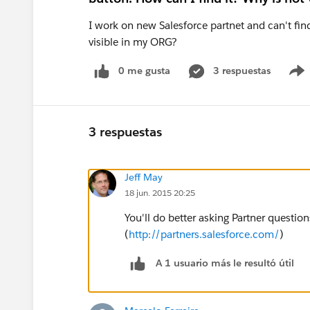
I work on new Salesforce partnet and can't fin
visible in my ORG?
0 me gusta
3 respuestas
3 respuestas
Jeff May
18 jun. 2015 20:25
You'll do better asking Partner questi
(
http://partners.salesforce.com/
)
A 1 usuario más le resultó útil