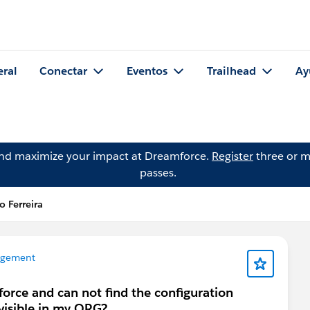
eral
Conectar
Eventos
Trailhead
Ay
and maximize your impact at Dreamforce.
Register
three or m
passes.
 Ferreira
agement
sforce and can not find the configuration
 visible in my ORG?