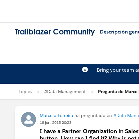
Trailblazer Community
Descripción gen
Bring your team 
Topics
#Data Management
Pregunta de Marcelo
Marcelo Ferreira
ha preguntado en
#Data Man
18 jun. 2015 20:23
I have a Partner Organization in Sale
button. How can I find it? Why is not