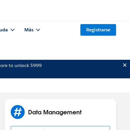
uda
Más
Registrarse
ore to unlock $999
Data Management