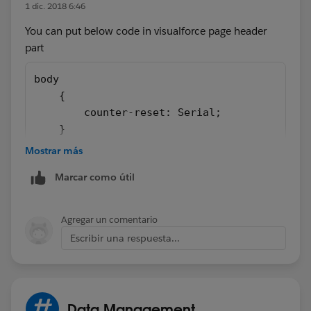
1 dic. 2018 6:46
You can put below code in visualforce page header
part
body
    {
        counter-reset: Serial; 
    }
    table.table2 tr td.product:first-child:b
Mostrar más
    {
Marcar como útil
      counter-increment: Serial;   
      content:counter(Serial); 
    }
Agregar un comentario
Escribir una respuesta...
And in list display, put below code where you want to
increment number
Data Management
<td class="product"></td>