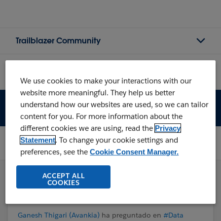
Trailblazer Community
Registrarse
We use cookies to make your interactions with our
Bring your team and maximize your impact at
website more meaningful. They help us better
Dreamforce.
Register
three or more to unlock
understand how our websites are used, so we can tailor
$999 passes.
content for you. For more information about the
different cookies we are using, read the
Privacy
Topics
#Data Management
. To change your cookie settings and
Statement
Pregunta de Ganesh Thigari
preferences, see the
Cookie Consent Manager.
ACCEPT ALL
COOKIES
Ganesh Thigari (Avankia)
ha preguntado en
#Data