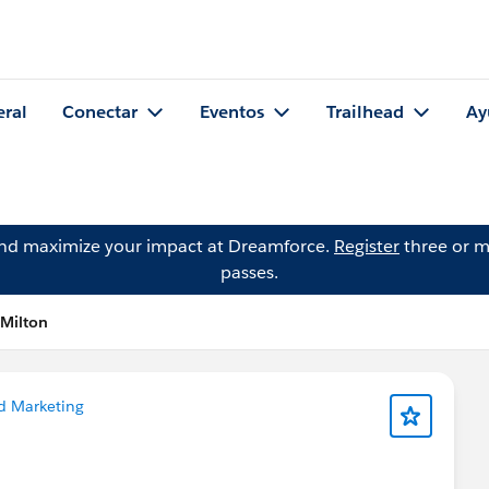
eral
Conectar
Eventos
Trailhead
Ay
and maximize your impact at Dreamforce.
Register
three or m
passes.
 Milton
d Marketing