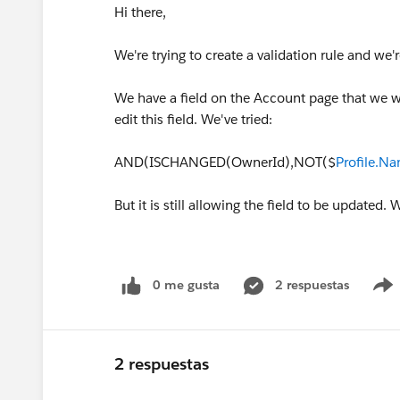
Hi there,
We're trying to create a validation rule and we'
We have a field on the Account page that we w
edit this field. We've tried:
AND(ISCHANGED(OwnerId),NOT($
Profile.N
But it is still allowing the field to be updated
0 me gusta
2 respuestas
2 respuestas