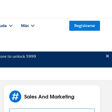
uda
Más
Registrarse
ore to unlock $999
Sales And Marketing