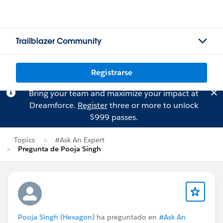
Trailblazer Community
Registrarse
Bring your team and maximize your impact at
Dreamforce.
Register
three or more to unlock
$999 passes.
Topics
#Ask An Expert
Pregunta de Pooja Singh
Pooja Singh (Hexagon)
ha preguntado en
#Ask An