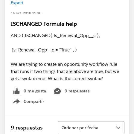
Expert
16 oct. 2018 15:10
ISCHANGED Formula help
AND ( ISCHANGED( Is_Renewal_Opp__c ),
Is_Renewal_Opp__c = "True" , )
We are trying to create an opportunity workflow rule
that runs if two things that are above are true, but we
get a syntax error. What is the correct syntax?
0 me gusta
9 respuestas
Compartir
Show menu
Ordenar
9 respuestas
Ordenar por fecha