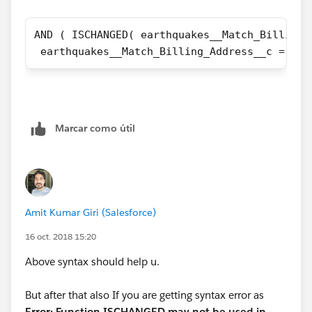
AND ( ISCHANGED( earthquakes__Match_Billing_
 earthquakes__Match_Billing_Address__c = Tru
Marcar como útil
Amit Kumar Giri (Salesforce)
16 oct. 2018 15:20
Above syntax should help u.
But after that also If you are getting syntax error as
Error: Function ISCHANGED may not be used in