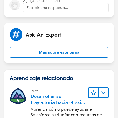
Agregar un comentario
Escribir una respuesta...
Ask An Expert
Más sobre este tema
Aprendizaje relacionado
Ruta
Desarrollar su
trayectoria hacia el éxito
con la IA con Salesforce
Aprenda cómo puede ayudarle
Salesforce a triunfar con recursos de