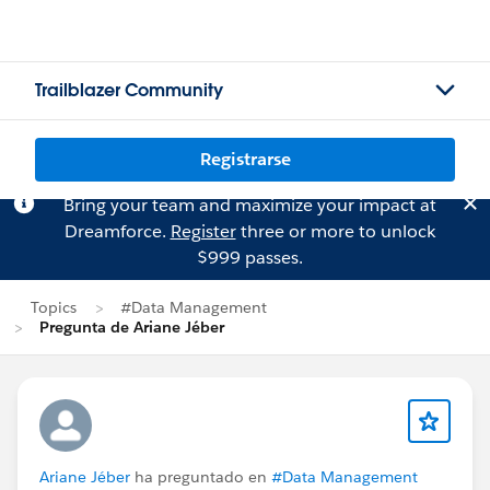
Trailblazer Community
Registrarse
Bring your team and maximize your impact at
Dreamforce.
Register
three or more to unlock
$999 passes.
Topics
#Data Management
Pregunta de Ariane Jéber
Ariane Jéber
ha preguntado en
#Data Management