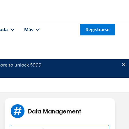
uda
Más
Registrarse
ore to unlock $999
Data Management