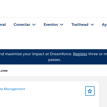
eral
Conectar
Eventos
Trailhead
Ay
and maximize your impact at Dreamforce.
Register
three or m
passes.
 Lowe
ta Management