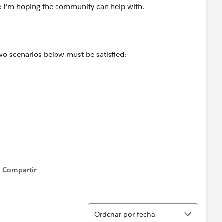
le I'm hoping the community can help with.
 two scenarios below must be satisfied:
n
Compartir
Show menu
Ordenar
Ordenar por fecha