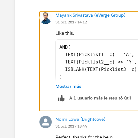
Mayank Srivastava (eVerge Group)
31 oct. 2017 14:12
Like this:
AND(
  TEXT(Picklist1__c) = 'A',
  TEXT(Picklist2__c) <> 'Y',
  ISBLANK(TEXT(Picklist3__c)
)
Mostrar más
That's it.
A 1 usuario más le resultó útil
Norm Lowe (Brightcove)
31 oct. 2017 18:44
Perfect, thanks for the help.