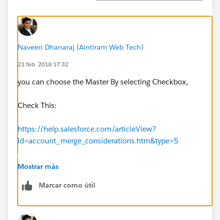
Naveen Dhanaraj (Aintiram Web Tech)
21 feb. 2018 17:32
you can choose the Master By selecting Checkbox,
Check This:
https://help.salesforce.com/articleView?
id=account_merge_considerations.htm&type=5
http://salesforce.vidyard.com/watch/QcK0SLnypaQZF
Mostrar más
EGn9wePnA
Marcar como útil