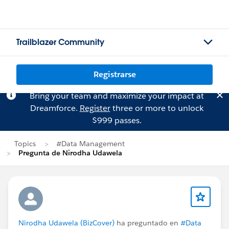
Trailblazer Community
Registrarse
Bring your team and maximize your impact at
Dreamforce.
Register
three or more to unlock
$999 passes.
Topics
#Data Management
Pregunta de Nirodha Udawela
Nirodha Udawela (BizCover)
ha preguntado en
#Data