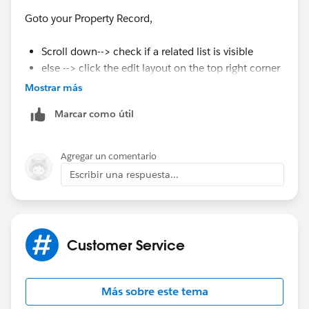
Goto your Property Record,
Scroll down--> check if a related list is visible
else --> click the edit layout on the top right corner
select related list option, Drag and drop industries
Mostrar más
to bottom of the page
Marcar como útil
The above will work only if your inventory has a lookup
field / master detail with your building
Agregar un comentario
Escribir una respuesta...
if the above doesnt work you might need to contact
your SF admin or give us more details
if our suggestion(s) worked, let us know by marking
the answer as "Best Answer" right under the
Customer Service
comment.This will help the rest of the community
should they have a similar issue in the future. Thank
Más sobre este tema
you!