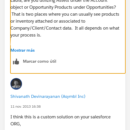
Laura, are you utilizing Assets under the Account
object or Opportunity Products under Opportunities?
That is two places where you can usually see products
or inventory attached or associated to
Company/Client/Contact data. It all depends on what
your process is.
Does any of that sound familiar?
Mostrar más
Marcar como útil
Shivanath Devinarayanan (Asymbl Inc)
11 nov. 2013 16:38
I think this is a custom solution on your salesforce
ORG,