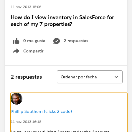
11 nov. 2013 15:06
How do I view inventory in SalesForce for
each of my 7 properties?
0 me gusta
2 respuestas
Compartir
Show menu
Ordenar
2 respuestas
Ordenar por fecha
Phillip Southern (clicks 2 code)
11 nov. 2013 16:18