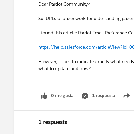
Dear Pardot Community<
So, URLs o longer work for older landing pages
I found this article: Pardot Email Preference 
https://help.salesforce.com/articleView?i
However, it fails to indicate exactly what ne
what to update and how?
0 me gusta
1 respuesta
S
1 respuesta