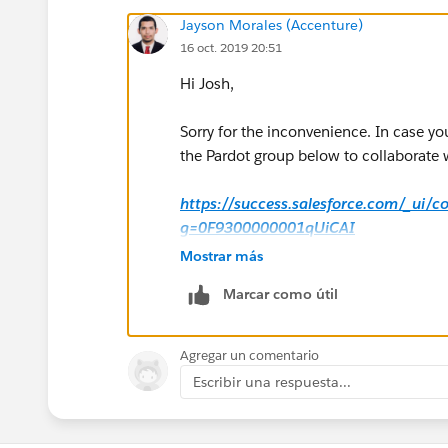
Jayson Morales (Accenture)
16 oct. 2019 20:51
Hi Josh,
Sorry for the inconvenience. In case yo
the Pardot group below to collaborate w
https://success.salesforce.com/_ui/
g=0F9300000001qUiCAI
Mostrar más
Hope that helps.
Marcar como útil
Regards,
Agregar un comentario
Jayson
Escribir una respuesta...