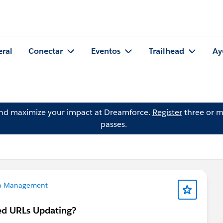
eral
Conectar
Eventos
Trailhead
Ay
and maximize your impact at Dreamforce.
Register
three or m
passes.
a Management
ed URLs Updating?