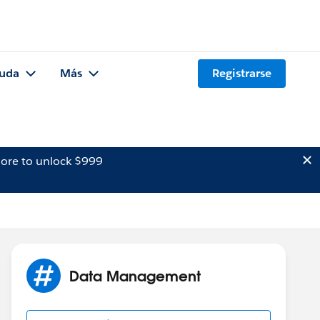
uda
Más
Registrarse
ore to unlock $999
Data Management