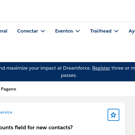
eral
Conectar
Eventos
Trailhead
Ay
and maximize your impact at Dreamforce.
Register
three or m
passes.
 Pagano
ervice
unts field for new contacts?