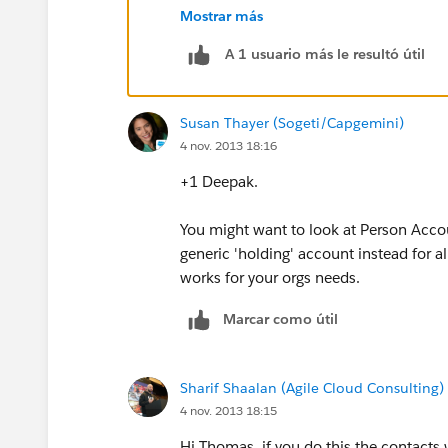
Mostrar más
Areas to look at:
A 1 usuario más le resultó útil
Customize | Contacts | Validation R
Susan Thayer (Sogeti/Capgemini)
Click Edit Layout and then from the
4 nov. 2013 18:16
Account field.
+1 Deepak.
You might want to look at Person Accou
generic 'holding' account instead for a
works for your orgs needs.
Marcar como útil
Sharif Shaalan (Agile Cloud Consulting)
4 nov. 2013 18:15
Hi Thomas, if you do this the contacts 