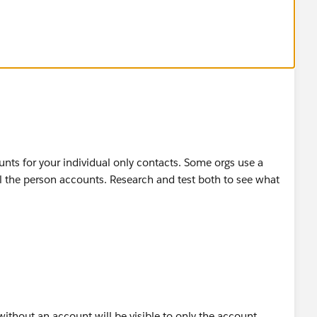
ules.
 Page Layout Editor, click on the Wedge next to the
nts for your individual only contacts. Some orgs use a
ll the person accounts. Research and test both to see what
without an account will be visible to only the account