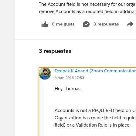
The Account field is not necessary for our orga
remove Accounts as a required field in adding
0 me gusta
3 respuestas
3 respuestas
Deepak K Anand (‎‎‎‎‎‎Zoom Communication
4 nov. 2013 17:53
Hey Thomas,
Accounts is not a REQUIRED field on Co
Organization has made the field require
field) or a Validation Rule is in place.