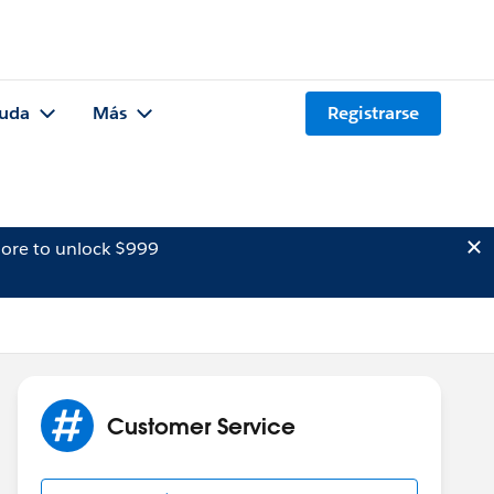
uda
Más
Registrarse
ore to unlock $999
Customer Service