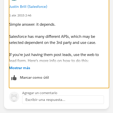
Justin Brill (Salesforce)
1 abr. 2015 2:46
Simple answer: it depends.
Salesforce has many different APIs, which may be
selected dependent on the 3rd party and use case.
If you're just having them post leads, use the web to
lead form. Here's more info on how to do this:
Mostrar más
https://help.salesforce.com/apex/HTViewHelpDoc?
Marcar como útil
id=setting_up_web-to-lead.htm
Agregar un comentario
Escribir una respuesta...