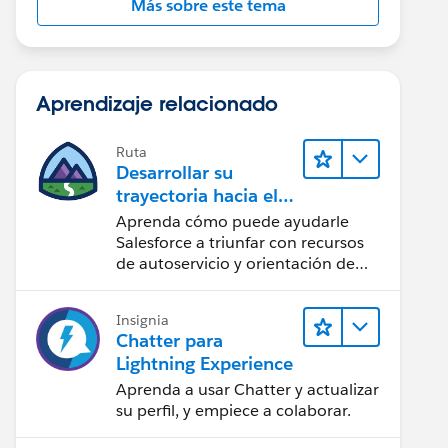
Más sobre este tema
Aprendizaje relacionado
Ruta
Desarrollar su
trayectoria hacia el
éxito con la IA con
Aprenda cómo puede ayudarle
Salesforce
Salesforce a triunfar con recursos
de autoservicio y orientación de
confianza a partir de CRM,
Agentforce y expertos en datos.
Insignia
Chatter para
Lightning Experience
Aprenda a usar Chatter y actualizar
su perfil, y empiece a colaborar.