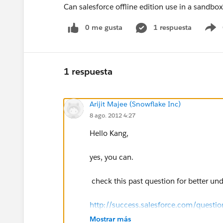
Can salesforce offline edition use in a sandbo
0 me gusta
1 respuesta
S
1 respuesta
Arijit Majee (Snowflake Inc)
8 ago. 2012 4:27
Hello Kang,
yes, you can.
check this past question for better un
http://success.salesforce.com/ques
Mostrar más