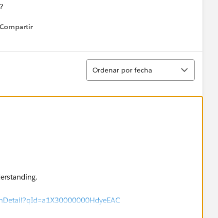
x?
Compartir
how menu
Ordenar
Ordenar por fecha
derstanding.
tionDetail?qId=a1X30000000HdyeEAC