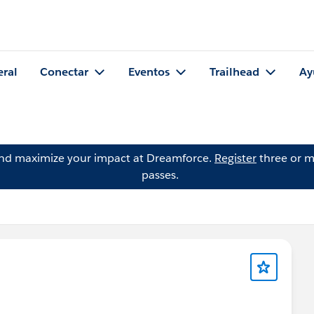
eral
Conectar
Eventos
Trailhead
Ay
and maximize your impact at Dreamforce.
Register
three or m
passes.