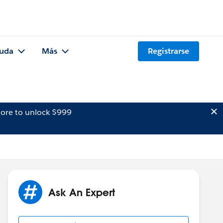
uda
Más
Registrarse
ore to unlock $999
Ask An Expert