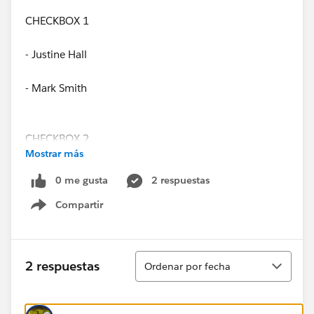
CHECKBOX 1
- Justine Hall
- Mark Smith
CHECKBOX 2
Mostrar más
- Justine Hall
0 me gusta
2 respuestas
Compartir
CHECKBOX 3
Show menu
- Justine Hall
Ordenar
2 respuestas
Ordenar por fecha
- Mark Smith