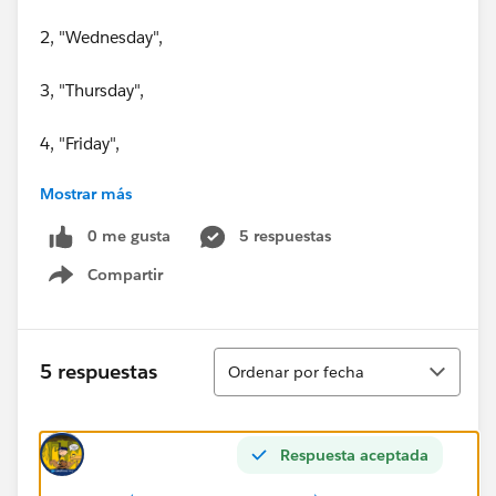
2, "Wednesday",
3, "Thursday",
4, "Friday",
Mostrar más
5, "Saturday",
0 me gusta
5 respuestas
6, "Sunday",
Compartir
Show menu
"Invalid Day")
Ordenar
5 respuestas
Ordenar por fecha
Respuesta aceptada