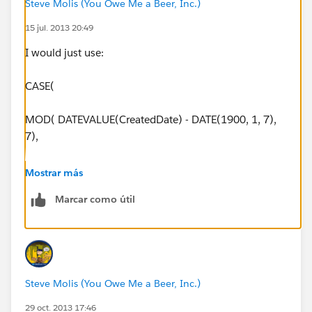
Steve Molis (You Owe Me a Beer, Inc.)
15 jul. 2013 20:49
I would just use:
CASE(
MOD( DATEVALUE(CreatedDate) - DATE(1900, 1, 7),
7),
0, "1. Sunday",
Mostrar más
Marcar como útil
1, "2. Monday",
2, "3. Tuesday",
3, "4. Wednesday",
Steve Molis (You Owe Me a Beer, Inc.)
4, "5. Thursday",
29 oct. 2013 17:46