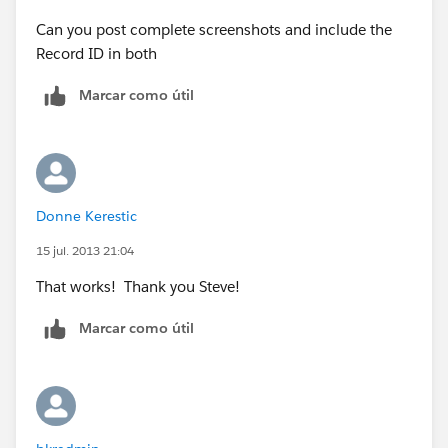
Can you post complete screenshots and include the
5, "6. Friday",
Record ID in both
6, "7. Saturday", "Error")
Marcar como útil
Donne Kerestic
15 jul. 2013 21:04
That works! Thank you Steve!
Marcar como útil