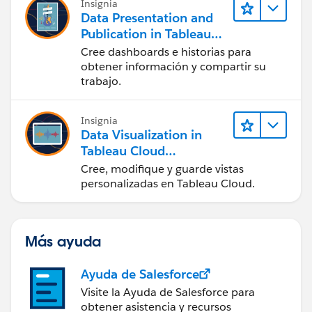
Insignia
Data Presentation and
Publication in Tableau
Desktop (Presentación
Cree dashboards e historias para
de datos y publicación
obtener información y compartir su
en Tableau Desktop)
trabajo.
Insignia
Data Visualization in
Tableau Cloud
(Visualización de datos
Cree, modifique y guarde vistas
en Tableau Cloud)
personalizadas en Tableau Cloud.
Más ayuda
Ayuda de Salesforce
Visite la Ayuda de Salesforce para
obtener asistencia y recursos