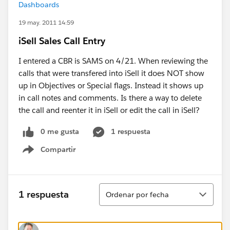
Dashboards
19 may. 2011 14:59
iSell Sales Call Entry
I entered a CBR is SAMS on 4/21. When reviewing the
calls that were transfered into iSell it does NOT show
up in Objectives or Special flags. Instead it shows up
in call notes and comments. Is there a way to delete
the call and reenter it in iSell or edit the call in iSell?
0 me gusta
1 respuesta
Compartir
Show menu
Ordenar
1 respuesta
Ordenar por fecha