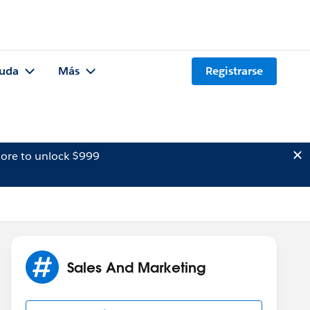
uda
Más
Registrarse
ore to unlock $999
Sales And Marketing