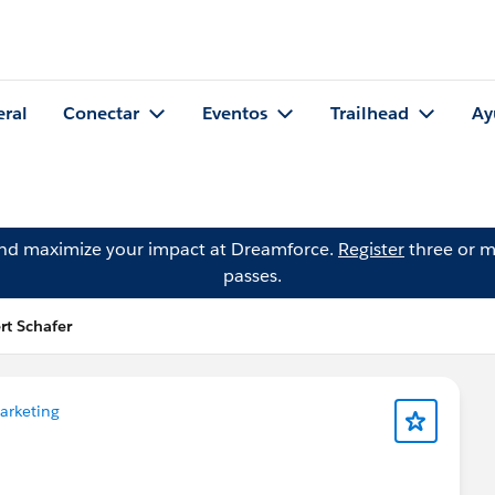
eral
Conectar
Eventos
Trailhead
Ay
and maximize your impact at Dreamforce.
Register
three or m
passes.
rt Schafer
arketing