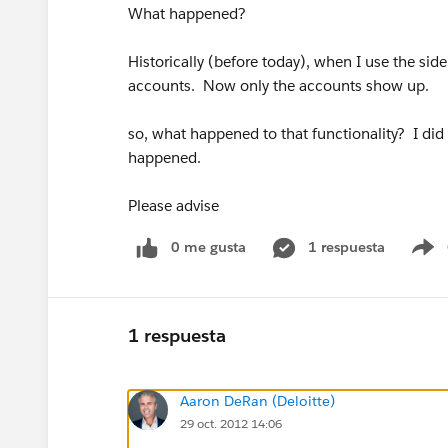
What happened?
Historically (before today), when I use the side
accounts. Now only the accounts show up.
so, what happened to that functionality? I did
happened.
Please advise
0 me gusta
1 respuesta
S
1 respuesta
Aaron DeRan (Deloitte)
29 oct. 2012 14:06