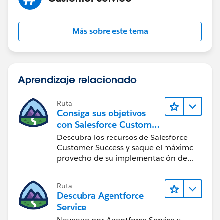
Más sobre este tema
Aprendizaje relacionado
Ruta
Consiga sus objetivos
con Salesforce Customer
Success
Descubra los recursos de Salesforce
Customer Success y saque el máximo
provecho de su implementación de
Salesforce.
Ruta
Descubra Agentforce
Service
Navegue por Agentforce Service y