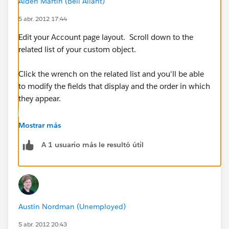
Aiden Martin (Bell Aliant)
5 abr. 2012 17:44
Edit your Account page layout. Scroll down to the
related list of your custom object.
Click the wrench on the related list and you'll be able
to modify the fields that display and the order in which
they appear.
Aiden
Mostrar más
A 1 usuario más le resultó útil
Austin Nordman (Unemployed)
5 abr. 2012 20:43