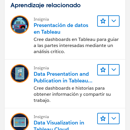
Aprendizaje relacionado
Insignia
Presentación de datos
en Tableau
Cree dashboards en Tableau para guiar
a las partes interesadas mediante un
análisis crítico.
Insignia
Data Presentation and
Publication in Tableau
Desktop (Presentación
Cree dashboards e historias para
de datos y publicación
obtener información y compartir su
en Tableau Desktop)
trabajo.
Insignia
Data Visualization in
Tableau Cloud