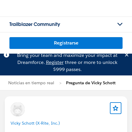
Trailblazer Community
Registrarse
Bring your team and maximize your impact at
Dreamforce.
Register
three or more to unlock
$999 passes.
Noticias en tiempo real
Pregunta de Vicky Schott
Vicky Schott (X-Rite, Inc.)