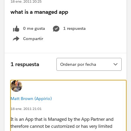
18 ene. 2011 20:25
what is a managed app
0 me gusta
1 respuesta
Compartir
Show menu
Ordenar
1 respuesta
Ordenar por fecha
Matt Brown (Appirio)
18 ene. 2011 21:01
It is an App that is Managed by the App Partner and
therefore cannot be customized or has very limited