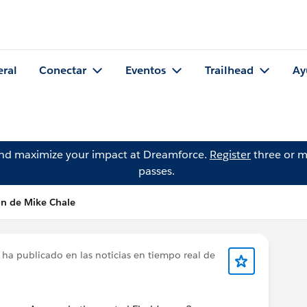
eral
Conectar
Eventos
Trailhead
Ay
and maximize your impact at Dreamforce.
Register
three or m
passes.
ón de Mike Chale
ha publicado en las noticias en tiempo real de