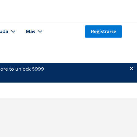
uda
Más
Registrarse
ore to unlock $999