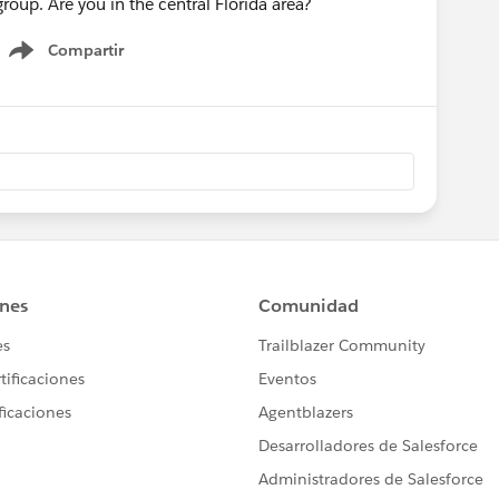
roup. Are you in the central Florida area?
Compartir
Show menu