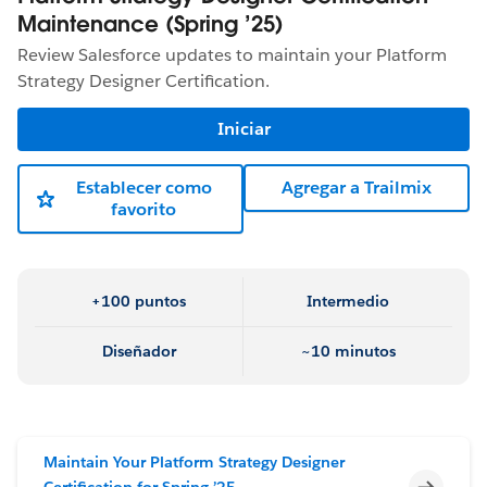
Maintenance (Spring ’25)
Review Salesforce updates to maintain your Platform
Strategy Designer Certification.
Iniciar
Establecer como
Agregar a Trailmix
favorito
+100 puntos
Intermedio
Diseñador
~10 minutos
Maintain Your Platform Strategy Designer
Incomp
Certification for Spring ’25