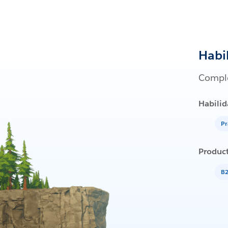
Habi
Comple
Habilid
Pr
Produc
B