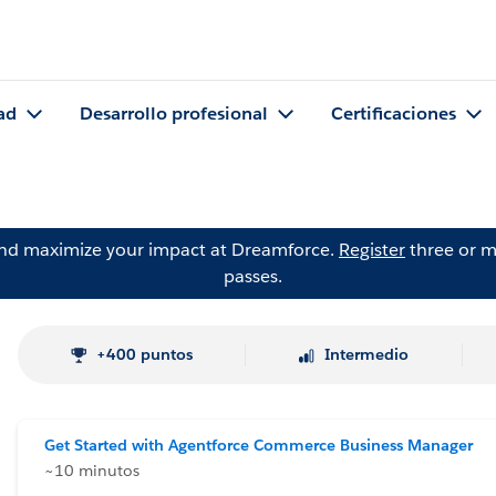
ad
Desarrollo profesional
Certificaciones
and maximize your impact at Dreamforce.
Register
three or m
passes.
+400 puntos
Intermedio
Get Started with Agentforce Commerce Business Manager
~10 minutos