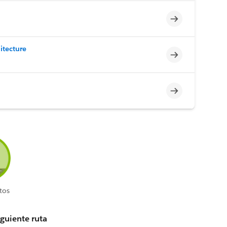
Incompleto
itecture
Incompleto
Incompleto
tos
iguiente ruta