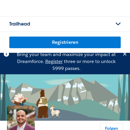
Trailhead
Registrieren
Bring your team and maximize your impact at
Dreamforce.
Register
three or more to unlock
$999 passes.
Folgen