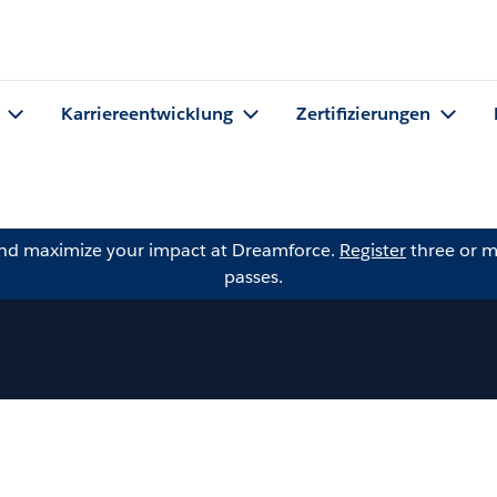
Karriereentwicklung
Zertifizierungen
and maximize your impact at Dreamforce.
Register
three or m
passes.