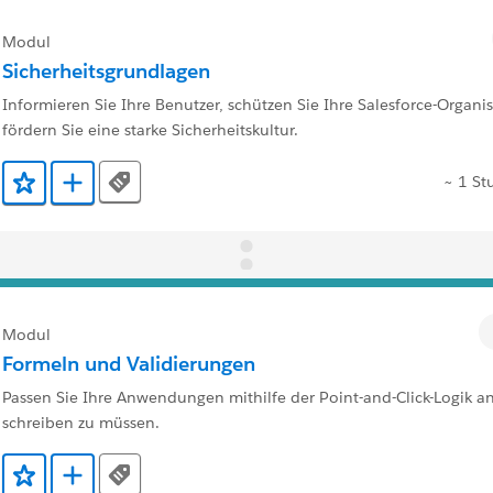
Modul
Sicherheitsgrundlagen
Informieren Sie Ihre Benutzer, schützen Sie Ihre Salesforce-Organi
fördern Sie eine starke Sicherheitskultur.
~ 1 St
Tags
Zu Favoriten hinzufügen
Zu Trailmix hinzufügen
Modul
Formeln und Validierungen
Passen Sie Ihre Anwendungen mithilfe der Point-and-Click-Logik 
schreiben zu müssen.
Tags
Zu Favoriten hinzufügen
Zu Trailmix hinzufügen