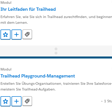
Modul
Ihr Leitfaden für Trailhead
Erfahren Sie, wie Sie sich in Trailhead zurechtfinden, und beginne
mit dem Lernen.
Tags
Zu Favoriten hinzufügen
Zu Trailmix hinzufügen
Modul
Trailhead Playground-Management
Erstellen Sie Übungs-Organisationen, trainieren Sie Ihre Salesforc
meistern Sie Trailhead-Aufgaben.
~ 1 St
Tags
Zu Favoriten hinzufügen
Zu Trailmix hinzufügen