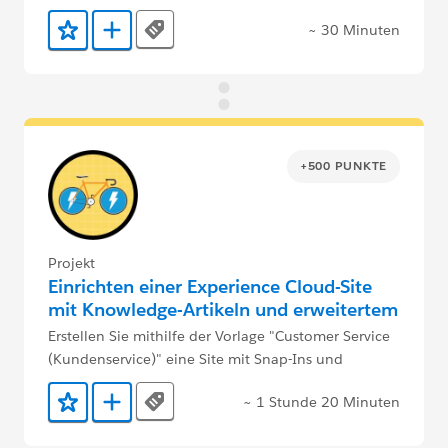
Sie Ihre erste Site.
~ 30 Minuten
Tags
Zu Favoriten hinzufügen
Zu Trailmix hinzufügen
+500 PUNKTE
Projekt
Einrichten einer Experience Cloud-Site
mit Knowledge-Artikeln und erweitertem
Chat
Erstellen Sie mithilfe der Vorlage "Customer Service
(Kundenservice)" eine Site mit Snap-Ins und
Knowledge-Artikeln.
~ 1 Stunde 20 Minuten
Tags
Zu Favoriten hinzufügen
Zu Trailmix hinzufügen