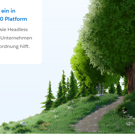
ein in
0 Platform
 wie Headless
m Unternehmen
rdnung hilft.