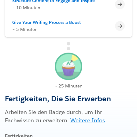
Structure Content to Engage and Inspire
Unvoll
~ 10 Minuten
Give Your Writing Process a Boost
Unvoll
~ 5 Minuten
~ 25 Minuten
Fertigkeiten, Die Sie Erwerben
Arbeiten Sie den Badge durch, um Ihr
Fachwissen zu erweitern.
Weitere Infos
Fertigkeiten