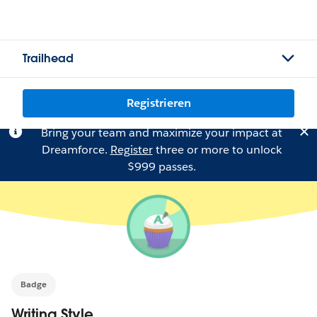
Trailhead
Registrieren
Bring your team and maximize your impact at
Dreamforce.
Register
three or more to unlock
$999 passes.
Badge
Writing Style