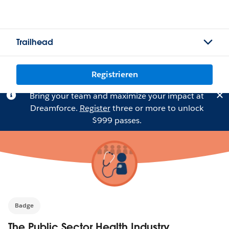
Trailhead
Registrieren
Bring your team and maximize your impact at
Dreamforce.
Register
three or more to unlock
$999 passes.
Badge
The Public Sector Health Industry