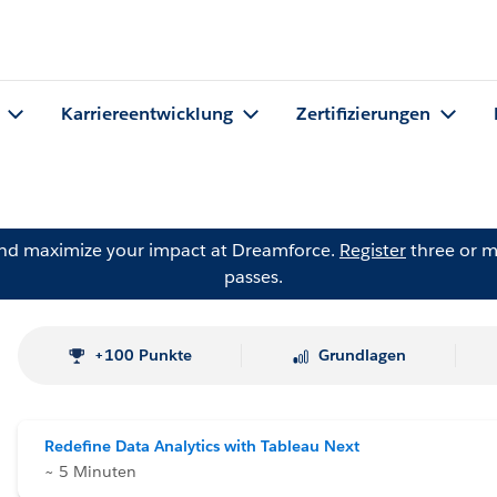
Karriereentwicklung
Zertifizierungen
and maximize your impact at Dreamforce.
Register
three or m
passes.
+100 Punkte
Grundlagen
Redefine Data Analytics with Tableau Next
~ 5 Minuten