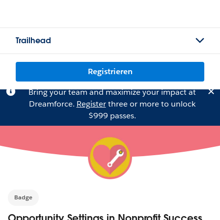
Trailhead
Registrieren
Bring your team and maximize your impact at
Dreamforce.
Register
three or more to unlock
$999 passes.
Badge
Opportunity Settings in Nonprofit Success