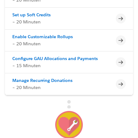
Set up Soft Credits
Unvoll
~ 20 Minuten
Enable Customizable Rollups
Unvoll
~ 20 Minuten
Configure GAU Allocations and Payments
Unvoll
~ 15 Minuten
Manage Recurring Donations
Unvoll
~ 20 Minuten