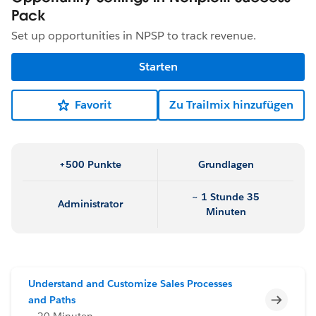
Pack
Set up opportunities in NPSP to track revenue.
Starten
Favorit
Zu Trailmix hinzufügen
+500 Punkte
Grundlagen
~ 1 Stunde 35
Administrator
Minuten
Understand and Customize Sales Processes
Unvoll
and Paths
~ 20 Minuten