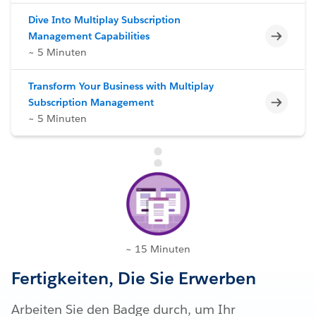
Dive Into Multiplay Subscription
Unvoll
Management Capabilities
~ 5 Minuten
Transform Your Business with Multiplay
Unvoll
Subscription Management
~ 5 Minuten
~ 15 Minuten
Fertigkeiten, Die Sie Erwerben
Arbeiten Sie den Badge durch, um Ihr