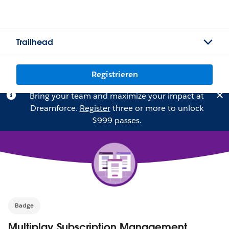
Trailhead
Registrieren
Bring your team and maximize your impact at
Dreamforce.
Register
three or more to unlock
$999 passes.
Badge
Multiplay Subscription Management