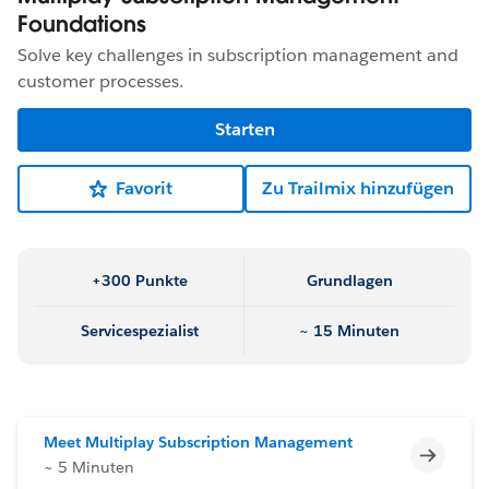
Foundations
Solve key challenges in subscription management and
customer processes.
Starten
Favorit
Zu Trailmix hinzufügen
+300 Punkte
Grundlagen
Servicespezialist
~ 15 Minuten
Meet Multiplay Subscription Management
Unvoll
~ 5 Minuten