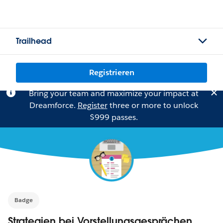
Trailhead
Registrieren
Bring your team and maximize your impact at
Dreamforce.
Register
three or more to unlock
$999 passes.
Badge
Strategien bei Vorstellungsgesprächen