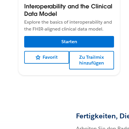
Interoperability and the Clinical
Data Model
Explore the basics of interoperability and
the FHIR-aligned clinical data model.
Starten
Favorit
Zu Trailmix
hinzufügen
Fertigkeiten, D
Arbeiten Sie den Bad