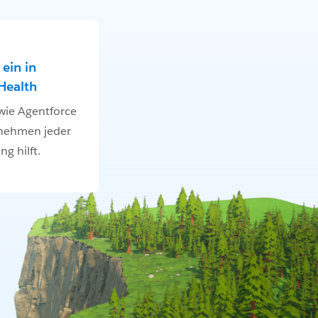
ein in
Health
 wie Agentforce
nehmen jeder
g hilft.