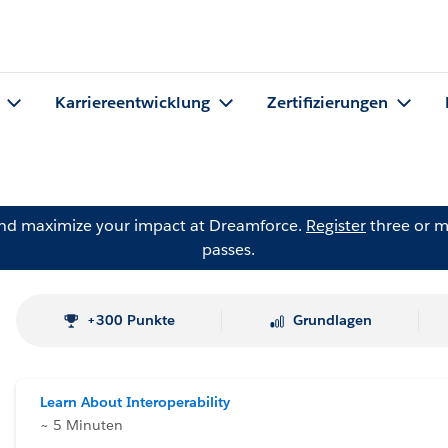
Karriereentwicklung
Zertifizierungen
and maximize your impact at Dreamforce.
Register
three or m
passes.
+300 Punkte
Grundlagen
Learn About Interoperability
~ 5 Minuten