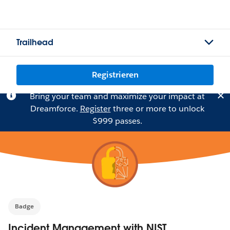
Trailhead
Registrieren
Bring your team and maximize your impact at
Dreamforce.
Register
three or more to unlock
$999 passes.
Badge
Incident Management with NIST