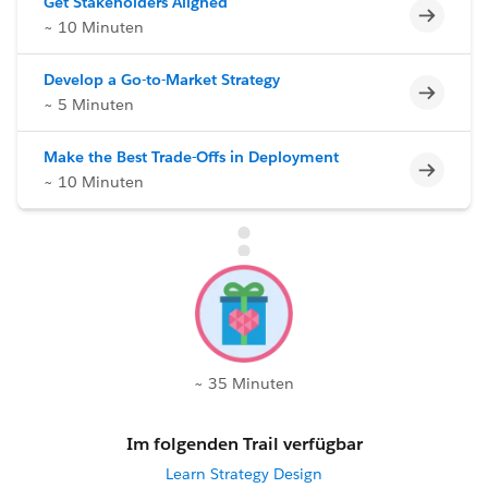
Get Stakeholders Aligned
Unvoll
~ 10 Minuten
Develop a Go-to-Market Strategy
Unvoll
~ 5 Minuten
Make the Best Trade-Offs in Deployment
Unvoll
~ 10 Minuten
~ 35 Minuten
Im folgenden Trail verfügbar
Learn Strategy Design