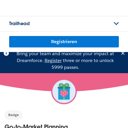
Trailhead
Registrieren
Bring your team and maximize your impact at
Dreamforce.
Register
three or more to unlock
$999 passes.
Badge
Go-to-Market Planning