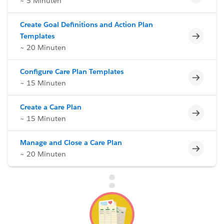
~ 5 Minuten
Create Goal Definitions and Action Plan
Unvoll
Templates
~ 20 Minuten
Configure Care Plan Templates
Unvoll
~ 15 Minuten
Create a Care Plan
Unvoll
~ 15 Minuten
Manage and Close a Care Plan
Unvoll
~ 20 Minuten