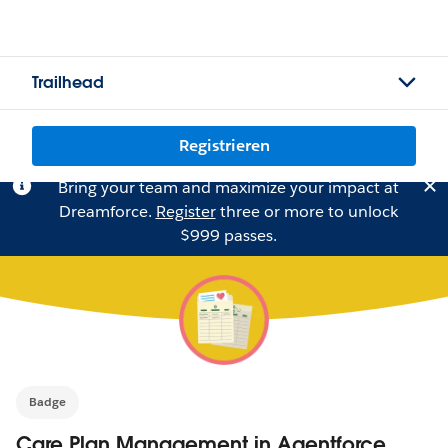
Trailhead
Registrieren
Bring your team and maximize your impact at
Dreamforce.
Register
three or more to unlock
$999 passes.
Badge
Care Plan Management in Agentforce