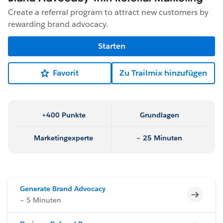
Create a referral program to attract new customers by
rewarding brand advocacy.
Starten
Favorit
Zu Trailmix hinzufügen
+400 Punkte
Grundlagen
Marketingexperte
~ 25 Minuten
Generate Brand Advocacy
Unvoll
~ 5 Minuten