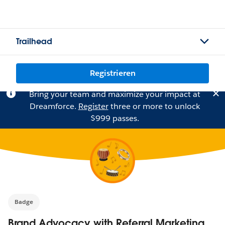
Trailhead
Registrieren
Bring your team and maximize your impact at
Dreamforce.
Register
three or more to unlock
$999 passes.
Badge
Brand Advocacy with Referral Marketing