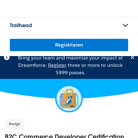
Trailhead
Registrieren
Bring your team and maximize your impact at
Dreamforce.
Register
three or more to unlock
$999 passes.
Badge
B2C Commerce Developer Certification