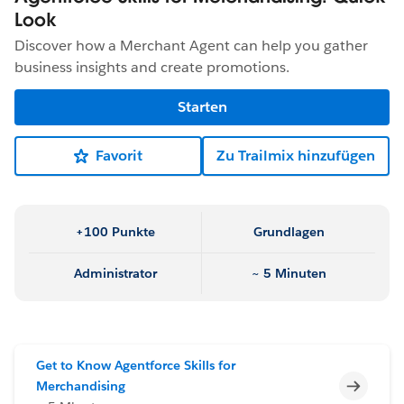
Look
Discover how a Merchant Agent can help you gather
business insights and create promotions.
Starten
Favorit
Zu Trailmix hinzufügen
+100 Punkte
Grundlagen
Administrator
~ 5 Minuten
Get to Know Agentforce Skills for
Unvoll
Merchandising