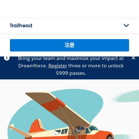
Trailhead
注册
Bring your team and maximize your impact at
Dreamforce.
Register
three or more to unlock
$999 passes.