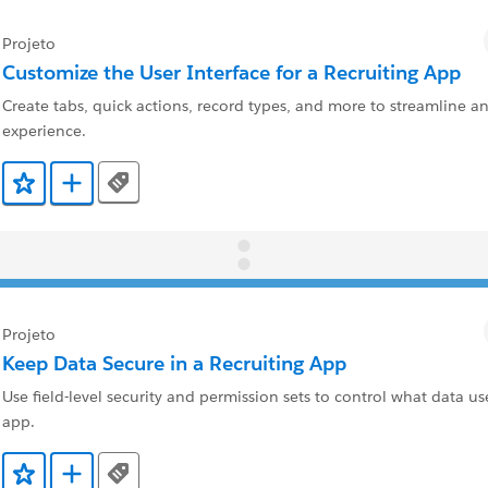
Projeto
Customize the User Interface for a Recruiting App
Create tabs, quick actions, record types, and more to streamline an
experience.
Tags
Adicionar a Favoritos
Adicionar a Trailmix
Projeto
Keep Data Secure in a Recruiting App
Use field-level security and permission sets to control what data us
app.
Tags
Adicionar a Favoritos
Adicionar a Trailmix