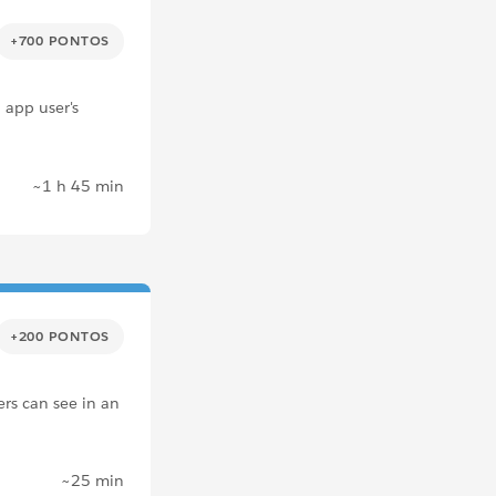
+700 PONTOS
 app user's
~1 h 45 min
+200 PONTOS
ers can see in an
~25 min