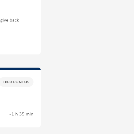
 give back
+800 PONTOS
~1 h 35 min