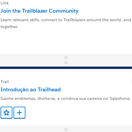
Link
Join the Trailblazer Community
Learn relevant skills, connect to Trailblazers around the world, and
together.
Trail
Introdução ao Trailhead
Ganhe emblemas, divirta-se, e construa sua carreira no Salesforce.
Adicionar a Favoritos
Adicionar a Trailmix