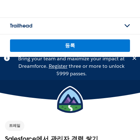
Trailhead
등록
Bring your team and maximize your impact at
Dreamforce.
Register
three or more to unlock
$999 passes.
트레일
Salesforce에서 관리자 경력 쌓기