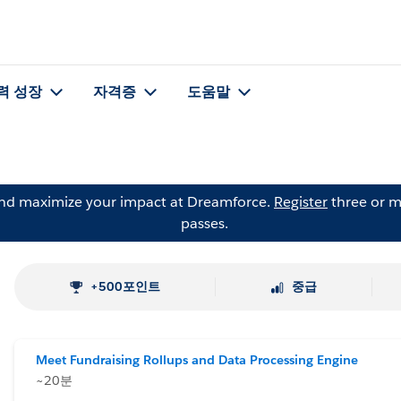
력 성장
자격증
도움말
and maximize your impact at Dreamforce.
Register
three or m
passes.
+500포인트
중급
Meet Fundraising Rollups and Data Processing Engine
~20분