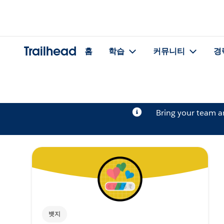
Trailhead
홈
학습
커뮤니티
경
Bring your team 
뱃지