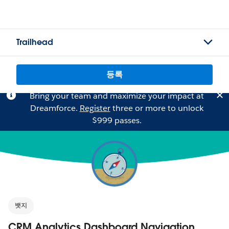
Trailhead
등록
Bring your team and maximize your impact at
Dreamforce.
Register
three or more to unlock
$999 passes.
뱃지
CRM Analytics Dashboard Navigation