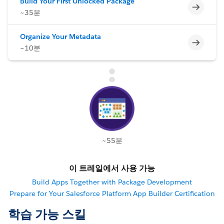
Build Your First Unlocked Package
미완료
~35분
Organize Your Metadata
미완료
~10분
~55분
이 트레일에서 사용 가능
Build Apps Together with Package Development
Prepare for Your Salesforce Platform App Builder Certification
학습 가능 스킬