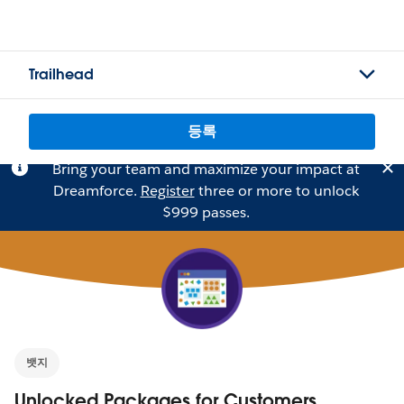
Trailhead
등록
Bring your team and maximize your impact at
Dreamforce.
Register
three or more to unlock
$999 passes.
뱃지
Unlocked Packages for Customers